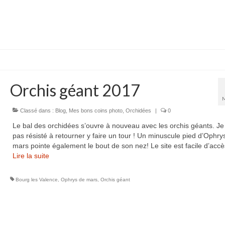
Orchis géant 2017
Classé dans :
Blog
,
Mes bons coins photo
,
Orchidées
|
0
Le bal des orchidées s’ouvre à nouveau avec les orchis géants. Je 
pas résisté à retourner y faire un tour ! Un minuscule pied d’Ophry
mars pointe également le bout de son nez! Le site est facile d’acc
Lire la suite­­
Bourg les Valence
,
Ophrys de mars
,
Orchis géant