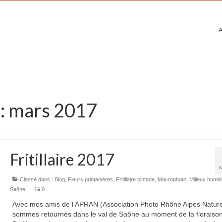
A
 : mars 2017
Fritillaire 2017
Classé dans :
Blog
,
Fleurs printanières
,
Fritillaire pintade
,
Macrophoto
,
Milieux humi
Saône
|
0
Avec mes amis de l’APRAN (Association Photo Rhône Alpes Nature
sommes retournés dans le val de Saône au moment de la floraiso