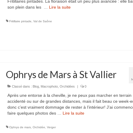
Fritillaires pintades. La floraison était un peu plus avancée : elle bat
son plein dans les …
Lire la suite­­
Fritillaire pintade
,
Val de Saône
Ophrys de Mars à St Vallier
Classé dans :
Blog
,
Macrophoto
,
Orchidées
|
0
Après une entorse à la cheville, je ne peux pas marcher en terrain
accidenté ou sur de grandes distances, mais il fait beau ce week-e
donc c’est vraiment dommage de rester à l’intérieur! J’ai commenc
faire quelques photos des …
Lire la suite­­
Ophrys de mars
,
Orchidée
,
Verger