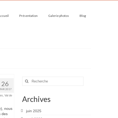
ccueil
Présentation
Galerie photos
Blog
Rechercher
26
:
MAR 2017
des
,
Val de
Archives
), nous
juin 2025
n des