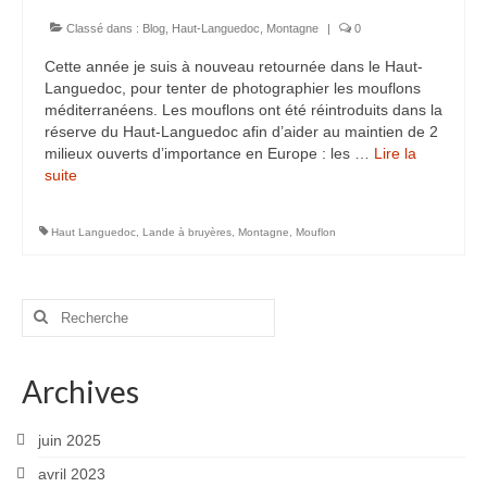
Rémuzat
Classé dans :
Blog
,
Haut-Languedoc
,
Montagne
|
0
Cette année je suis à nouveau retournée dans le Haut-
Vanoise
Languedoc, pour tenter de photographier les mouflons
méditerranéens. Les mouflons ont été réintroduits dans la
Macrophoto
réserve du Haut-Languedoc afin d’aider au maintien de 2
milieux ouverts d’importance en Europe : les …
Lire la
Fleurs printanières
suite­­
Insectes
Haut Languedoc
,
Lande à bruyères
,
Montagne
,
Mouflon
Orchidées
Parcs et Jardins
Rechercher
:
Mon jardin
Archives
Parc de la Tête d’Or
Richmond Park (Londres)
juin 2025
avril 2023
Météo particulière