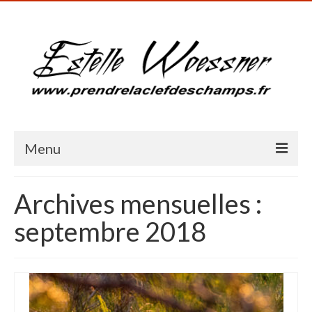
Menu
Accueil
Archives mensuelles :
Présentation
septembre 2018
Galerie photos
Blog
Milieux humides