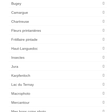
Bugey
Camargue
Chartreuse
Fleurs printanières
Fritillaire pintade
Haut-Languedoc
Insectes
Jura
Karpfenloch
Lac du Ternay
Macrophoto
Mercantour
Mes bons coins photo