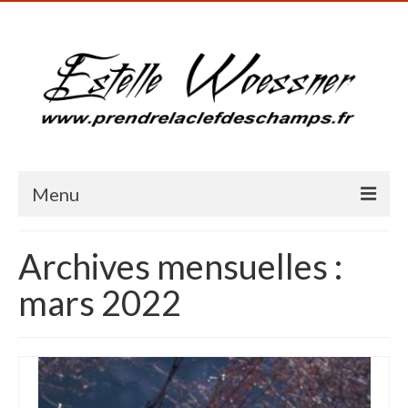
Menu
Accueil
Archives mensuelles :
Présentation
mars 2022
Galerie photos
Blog
Milieux humides