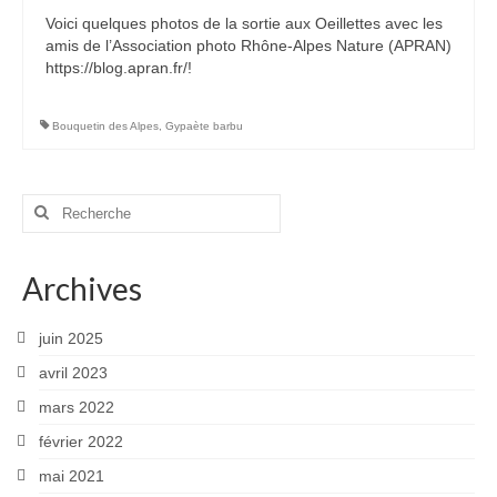
Voici quelques photos de la sortie aux Oeillettes avec les
Rémuzat
amis de l’Association photo Rhône-Alpes Nature (APRAN)
https://blog.apran.fr/!
Vanoise
Macrophoto
Bouquetin des Alpes
,
Gypaète barbu
Fleurs printanières
Rechercher
Insectes
:
Orchidées
Archives
Parcs et Jardins
juin 2025
Mon jardin
avril 2023
Parc de la Tête d’Or
mars 2022
Richmond Park (Londres)
février 2022
mai 2021
Météo particulière