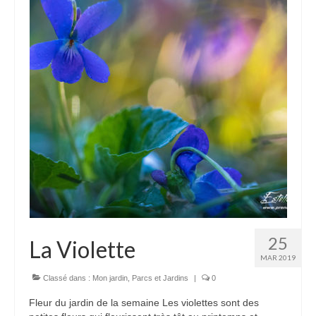
Camargue
Karpfenloch
Montier en Der
Lac du Ternay
Val de Saône
Montagne
Bugey
Chartreuse
25
La Violette
Haut-Languedoc
MAR 2019
Jura
Classé dans :
Mon jardin
,
Parcs et Jardins
|
0
Fleur du jardin de la semaine Les violettes sont des
Mercantour