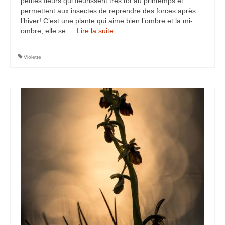
petites fleurs qui fleurissent très tôt au printemps et
permettent aux insectes de reprendre des forces après
Rémuzat
l’hiver! C’est une plante qui aime bien l’ombre et la mi-
ombre, elle se …
Lire la suite­­
Vanoise
Macrophoto
Violette
Fleurs printanières
Insectes
Orchidées
Parcs et Jardins
Mon jardin
Parc de la Tête d’Or
Richmond Park (Londres)
Météo particulière