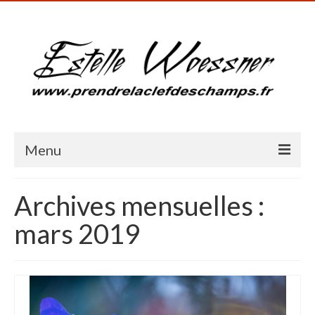
Menu
Accueil
Archives mensuelles :
Présentation
mars 2019
Galerie photos
Blog
Milieux humides