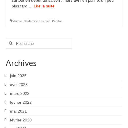
surtout en début de saison : mars avril en plaine, un peu
plus tard …
Lire la suite­­
Rémuzat
Vanoise
Aurore
,
Cardamine des prés
,
Papillon
Macrophoto
Rechercher
Fleurs printanières
:
Insectes
Archives
Orchidées
juin 2025
Parcs et Jardins
avril 2023
Mon jardin
mars 2022
Parc de la Tête d’Or
février 2022
mai 2021
Richmond Park (Londres)
février 2020
Météo particulière