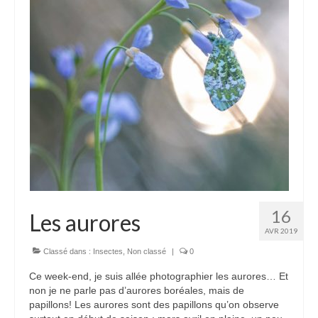
Camargue
Karpfenloch
Montier en Der
Lac du Ternay
Val de Saône
Montagne
Bugey
16
Les aurores
Chartreuse
AVR 2019
Haut-Languedoc
Classé dans :
Insectes
,
Non classé
|
0
Ce week-end, je suis allée photographier les aurores… Et
Jura
non je ne parle pas d’aurores boréales, mais de
papillons! Les aurores sont des papillons qu’on observe
Mercantour