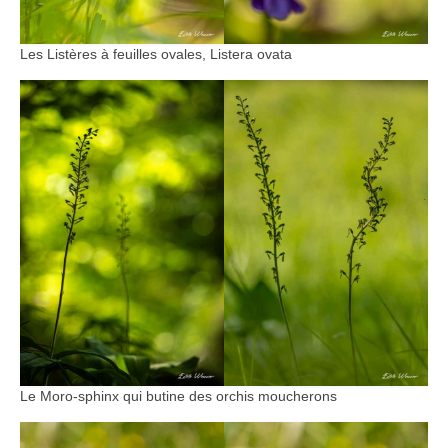
Les Listères à feuilles ovales, Listera ovata
Le Moro-sphinx qui butine des orchis moucherons