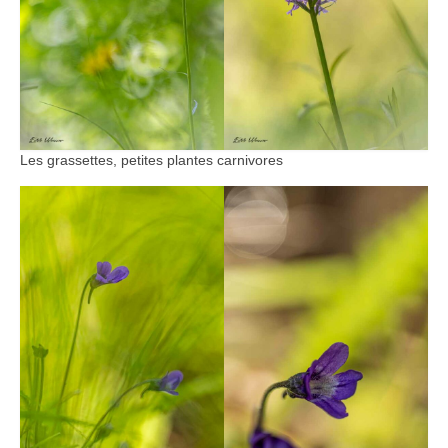
Rémuzat
Vanoise
Macrophoto
Fleurs printanières
Les grassettes, petites plantes carnivores
Insectes
Orchidées
Parcs et Jardins
Mon jardin
Parc de la Tête d’Or
Richmond Park (Londres)
Météo particulière