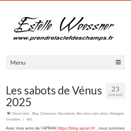
Menu
Accueil
Les sabots de Vénus
23
Présentation
JUIN 2025
2025
Galerie photos
Blog
Classé dans :
Blog
,
Chartreuse
,
Macrophoto
,
Mes bons coins photo
,
Montagne
,
Orchidées
|
0
Milieux humides
Avec mes amis de l’APRAN
https://blog.apran.fr/
, nous sommes