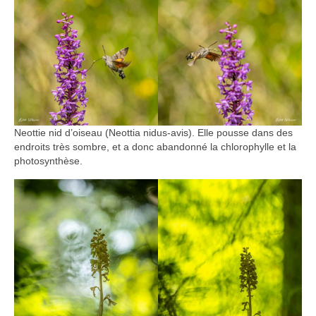
Neottie nid d’oiseau (Neottia nidus-avis). Elle pousse dans des
endroits très sombre, et a donc abandonné la chlorophylle et la
photosynthèse.