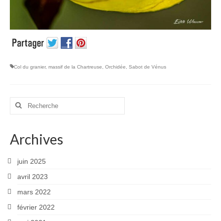
Col du granier
,
massif de la Chartreuse
,
Orchidée
,
Sabot de Vénus
Rechercher
:
Archives
juin 2025
avril 2023
mars 2022
février 2022