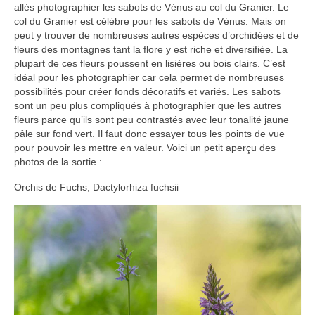
allés photographier les sabots de Vénus au col du Granier. Le
Camargue
col du Granier est célèbre pour les sabots de Vénus. Mais on
peut y trouver de nombreuses autres espèces d’orchidées et de
Karpfenloch
fleurs des montagnes tant la flore y est riche et diversifiée. La
plupart de ces fleurs poussent en lisières ou bois clairs. C’est
Montier en Der
idéal pour les photographier car cela permet de nombreuses
possibilités pour créer fonds décoratifs et variés. Les sabots
Lac du Ternay
sont un peu plus compliqués à photographier que les autres
fleurs parce qu’ils sont peu contrastés avec leur tonalité jaune
Val de Saône
pâle sur fond vert. Il faut donc essayer tous les points de vue
pour pouvoir les mettre en valeur. Voici un petit aperçu des
Montagne
photos de la sortie :
Orchis de Fuchs, Dactylorhiza fuchsii
Bugey
Chartreuse
Haut-Languedoc
Jura
Mercantour