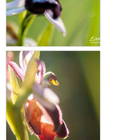
Rémuzat
Vanoise
Macrophoto
Fleurs printanières
Insectes
Orchidées
Parcs et Jardins
Mon jardin
Parc de la Tête d’Or
Richmond Park (Londres)
Météo particulière