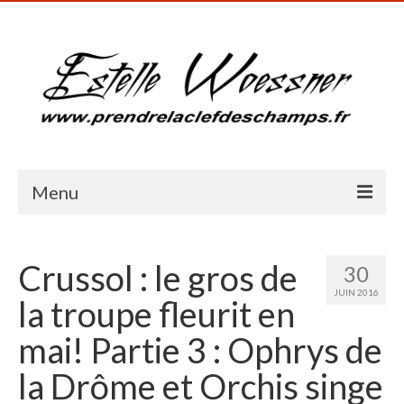
Menu
Accueil
Crussol : le gros de
30
Présentation
JUIN 2016
la troupe fleurit en
Galerie photos
mai! Partie 3 : Ophrys de
Blog
la Drôme et Orchis singe
Milieux humides