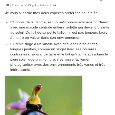
Classé dans :
Blog
,
Orchidées
|
0
Camargue
Je vous ai gardé mes deux espèces préférées pour la fin :
Karpfenloch
L’Ophrys de la Drôme, est un petit ophrys à labelle bordeaux
Montier en Der
avec une macule centrale entière violette qui devient luisante
au soleil. Du fait de sa petite taille, il n’est pas toujours facile
à mettre en valeur dans son environnement.
Lac du Ternay
L’Orchis singe a un labelle avec des longs bras et des
Val de Saône
longues jambes, comme un singe! Avec ses couleurs
contrastées, sa grande taille et le fait qu’il aime aussi bien le
Montagne
plein soleil que la mi-ombre, il se laisse facilement
photographier avec des environnements très variés et très
Bugey
intéressants.
Chartreuse
Haut-Languedoc
Jura
Mercantour