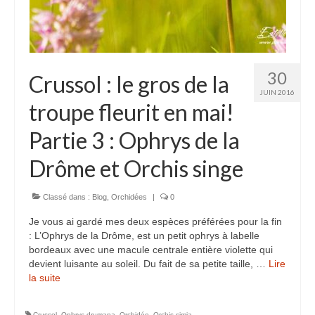
30
Crussol : le gros de la
JUIN 2016
troupe fleurit en mai!
Partie 3 : Ophrys de la
Drôme et Orchis singe
Classé dans :
Blog
,
Orchidées
|
0
Je vous ai gardé mes deux espèces préférées pour la fin
: L’Ophrys de la Drôme, est un petit ophrys à labelle
bordeaux avec une macule centrale entière violette qui
devient luisante au soleil. Du fait de sa petite taille, …
Lire
la suite­­
Crussol
,
Ophrys drumana
,
Orchidée
,
Orchis simia