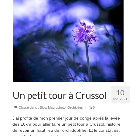
Camargue
Karpfenloch
Montier en Der
Lac du Ternay
Val de Saône
Montagne
Bugey
10
Un petit tour à Crussol
Chartreuse
MAI 2021
Haut-Languedoc
Classé dans :
Blog
,
Macrophoto
,
Orchidées
|
0
J’ai profité de mon premier jour de congé après la levée
Jura
des 10km pour aller faire un petit tour à Crussol, histoire
de revoir un haut lieu de l’orchidophilie. Et le constat est
Mercantour