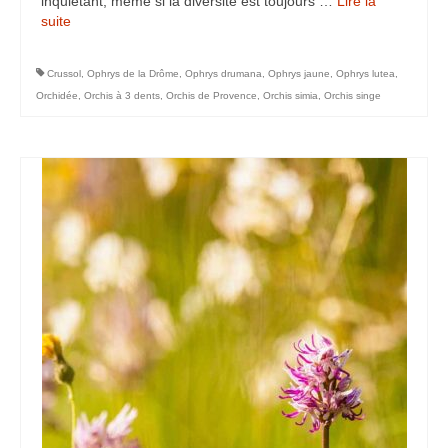
inquiétant, même si la diversité est toujours …
Lire la
suite­­
Rémuzat
Vanoise
Crussol
,
Ophrys de la Drôme
,
Ophrys drumana
,
Ophrys jaune
,
Ophrys lutea
,
Orchidée
,
Orchis à 3 dents
,
Orchis de Provence
,
Orchis simia
,
Orchis singe
Macrophoto
Fleurs printanières
Insectes
Orchidées
Parcs et Jardins
Mon jardin
Parc de la Tête d’Or
Richmond Park (Londres)
Météo particulière