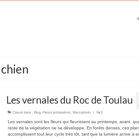
A
 chien
Les vernales du Roc de Toulau
Classé dans :
Blog
,
Fleurs printanières
,
Macrophoto
|
0
Les vernales sont les fleurs qui fleurissent au printemps, avant qu
reste de la végétation ne se développe. En forêts denses, ces plan
accomplissent tout leur cycle très tôt, tant que la lumière arrive à e