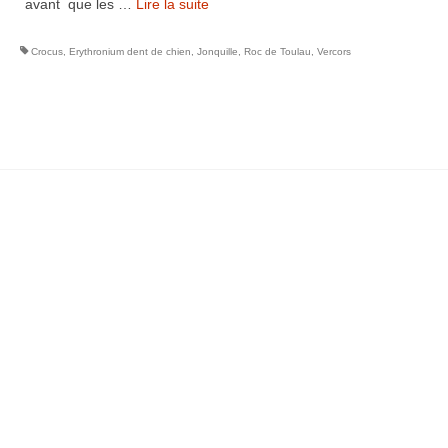
avant que les …
Lire la suite­­
Crocus
,
Erythronium dent de chien
,
Jonquille
,
Roc de Toulau
,
Vercors