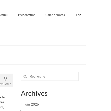
ccueil
Présentation
Galerie photos
Blog
Rechercher
9
:
AVR 2017
Archives
e le
tes
juin 2025
ux,