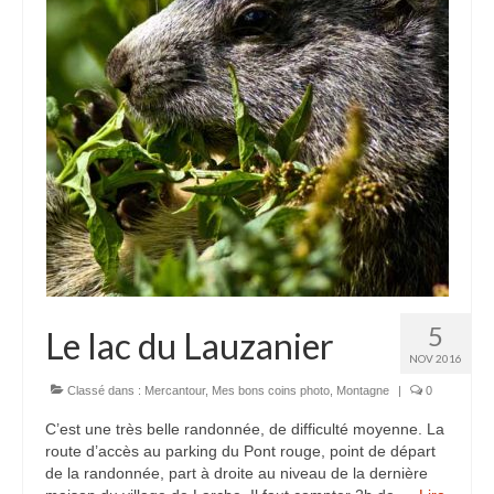
Camargue
Karpfenloch
Montier en Der
Lac du Ternay
Val de Saône
Montagne
Bugey
5
Le lac du Lauzanier
Chartreuse
NOV 2016
Haut-Languedoc
Classé dans :
Mercantour
,
Mes bons coins photo
,
Montagne
|
0
C’est une très belle randonnée, de difficulté moyenne. La
Jura
route d’accès au parking du Pont rouge, point de départ
de la randonnée, part à droite au niveau de la dernière
Mercantour