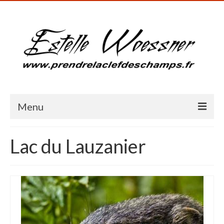
Menu
Accueil
Lac du Lauzanier
Présentation
Galerie photos
Blog
Milieux humides