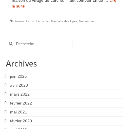
maison du village de Larche. Il faut compter 2h de …
Lire
la suite­­
Rémuzat
Vanoise
Hermine
,
Lac du Lauzanier
,
Marmotte des Alpes
,
Mercantour
Macrophoto
Rechercher
Fleurs printanières
:
Insectes
Archives
Orchidées
juin 2025
Parcs et Jardins
avril 2023
Mon jardin
mars 2022
Parc de la Tête d’Or
février 2022
mai 2021
Richmond Park (Londres)
février 2020
Météo particulière