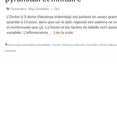
Classé dans :
Blog
,
Orchidées
|
0
L’Orchis à 3 dents (Neotinea tridentata) est présent en assez gran
quantité à Crussol, alors que sur le plan régional ses stations ne s
si nombreuses que ça. La forme et les taches du labelle sont asse
variables. L’inflorescence …
Lire la suite­­
Anacamptis pyramidalis pyramidalis
,
Crussol
,
Neotinea tridentata
,
Orchidée
,
Orchis militaris
purpurea